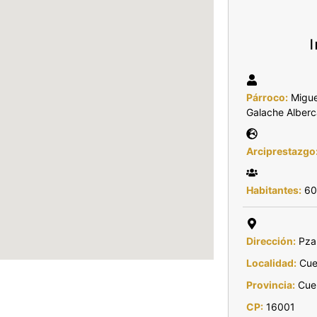
Párroco:
Miguel
Galache Alberc
Arciprestazgo
Habitantes:
600
Dirección:
Pza.
Localidad:
Cue
Provincia:
Cue
CP:
16001