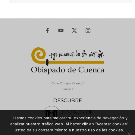
Calle Obispo Valero, 1
Cuenca
DESCUBRE
Usamos cookies para mejorar su experiencia de navegación y
analizar nuestro tráfico web. Al hacer clic en “Aceptar cookies”
usted da su consentimiento a nuestro uso de las cookies.
© 2026 Diócesis de Cuenca - Todos los derechos reservados