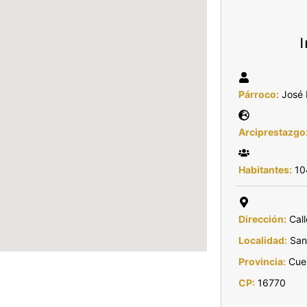
Párroco:
José 
Arciprestazgo
Habitantes:
10
Dirección:
Call
Localidad:
San 
Provincia:
Cue
CP:
16770