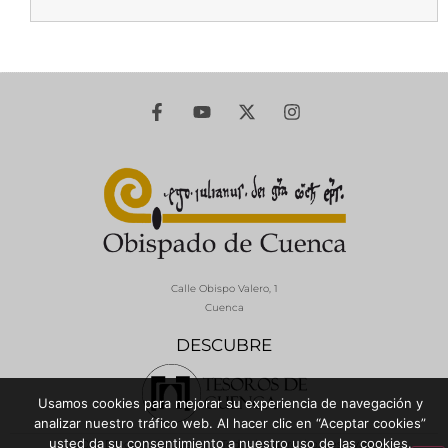
Calle Obispo Valero, 1
Cuenca
DESCUBRE
Usamos cookies para mejorar su experiencia de navegación y
analizar nuestro tráfico web. Al hacer clic en “Aceptar cookies”
usted da su consentimiento a nuestro uso de las cookies.
© 2026 Diócesis de Cuenca - Todos los derechos reservados