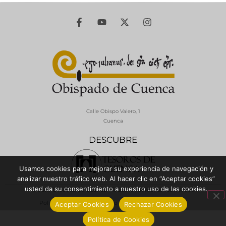
Calle Obispo Valero, 1
Cuenca
DESCUBRE
Usamos cookies para mejorar su experiencia de navegación y
analizar nuestro tráfico web. Al hacer clic en “Aceptar cookies”
usted da su consentimiento a nuestro uso de las cookies.
© 2026 Diócesis de Cuenca - Todos los derechos reservados
Política de Privacidad / Aviso Legal
Política de Cookies
Aceptar Cookies
Rechazar Cookies
Política de Cookies