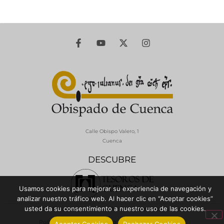
Calle Obispo Valero, 1
Cuenca
DESCUBRE
Usamos cookies para mejorar su experiencia de navegación y
analizar nuestro tráfico web. Al hacer clic en “Aceptar cookies”
usted da su consentimiento a nuestro uso de las cookies.
© 2026 Diócesis de Cuenca - Todos los derechos reservados
Política de Privacidad / Aviso Legal
Política de Cookies
Aceptar Cookies
Rechazar Cookies