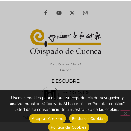
Calle Obispo Valero, 1
Cuenca
DESCUBRE
Usamos cookies para mejorar su experiencia de navegación y
analizar nuestro tráfico web. Al hacer clic en “Aceptar cookies”
usted da su consentimiento a nuestro uso de las cookies.
© 2026 Diócesis de Cuenca - Todos los derechos reservados
Política de Privacidad / Aviso Legal
Política de Cookies
Aceptar Cookies
Rechazar Cookies
Política de Cookies