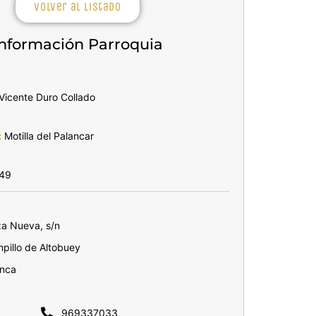
Volver al listado
Información Parroquia
Vicente Duro Collado
:
Motilla del Palancar
49
a Nueva, s/n
illo de Altobuey
nca
969337033