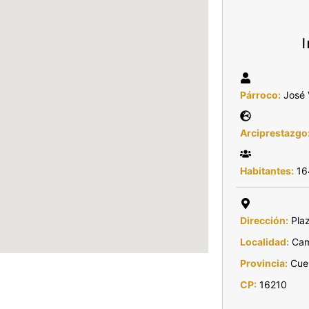
Párroco:
José 
Arciprestazgo
Habitantes:
16
Dirección:
Plaz
Localidad:
Camp
Provincia:
Cue
CP:
16210