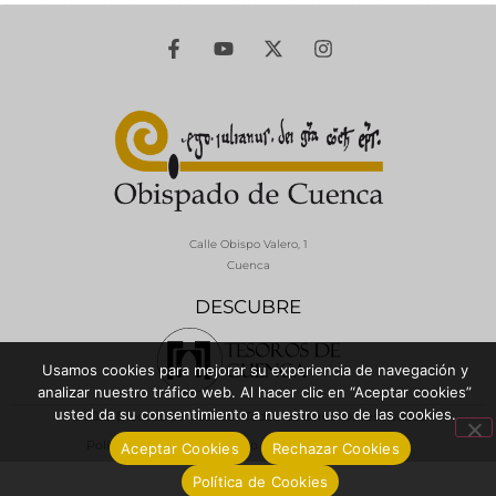
Calle Obispo Valero, 1
Cuenca
DESCUBRE
Usamos cookies para mejorar su experiencia de navegación y
analizar nuestro tráfico web. Al hacer clic en “Aceptar cookies”
usted da su consentimiento a nuestro uso de las cookies.
© 2026 Diócesis de Cuenca - Todos los derechos reservados
Política de Privacidad / Aviso Legal
Política de Cookies
Aceptar Cookies
Rechazar Cookies
Política de Cookies