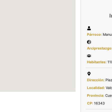
Párroco:
Manue
Arciprestazgo
Habitantes:
11
Dirección:
Plaz
Localidad:
Vald
Provincia:
Cue
CP:
16343