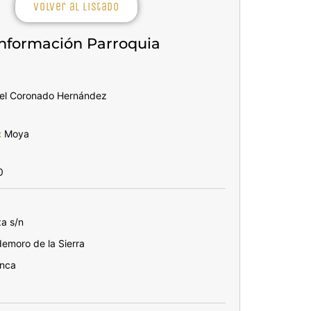
Volver al listado
Información Parroquia
l Coronado Hernández
:
Moya
0
a s/n
emoro de la Sierra
nca