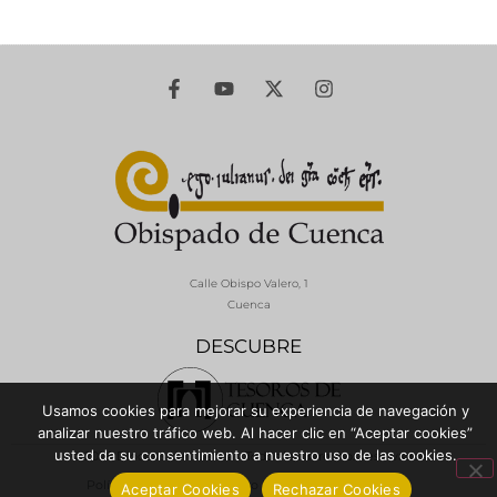
Calle Obispo Valero, 1
Cuenca
DESCUBRE
Usamos cookies para mejorar su experiencia de navegación y
analizar nuestro tráfico web. Al hacer clic en “Aceptar cookies”
usted da su consentimiento a nuestro uso de las cookies.
© 2026 Diócesis de Cuenca - Todos los derechos reservados
Política de Privacidad / Aviso Legal
Política de Cookies
Aceptar Cookies
Rechazar Cookies