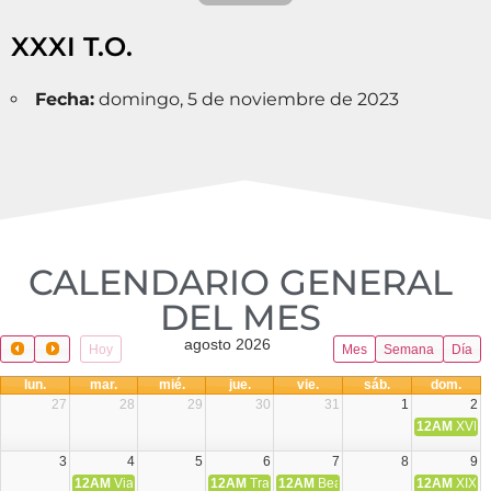
XXXI T.O.
Fecha:
domingo, 5 de noviembre de 2023
CALENDARIO GENERAL
DEL MES​
agosto 2026
Hoy
Mes
Semana
Día
lun.
mar.
mié.
jue.
vie.
sáb.
dom.
27
28
29
30
31
1
2
12AM
XVIII 
3
4
5
6
7
8
9
12AM
Viaje Diocesano a Japón.
12AM
Transfiguración del Señor
12AM
Beatos Cruz Laplana, obispo,
12AM
XIX T