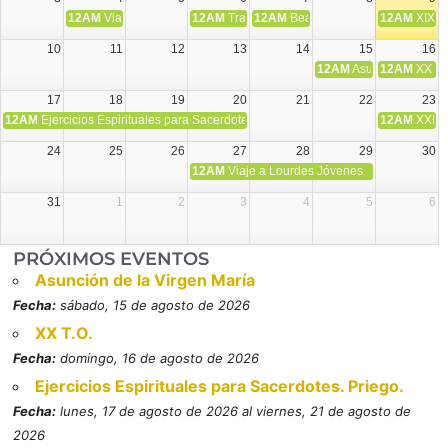
12AM
Viaje Diocesano a Japón.
12AM
Transfiguración del Señor
12AM
Beatos Cruz Laplana, obispo,
12AM
XIX T
10
11
12
13
14
15
16
12AM
Asunción de la V
12AM
XX T.
17
18
19
20
21
22
23
12AM
Ejercicios Espirituales para Sacerdotes. Priego.
12AM
XXI T
24
25
26
27
28
29
30
12AM
Viaje a Lourdes Jóvenes
31
1
2
3
4
5
6
PRÓXIMOS EVENTOS
Asunción de la Virgen María
Fecha:
sábado, 15 de agosto de 2026
XX T.O.
Fecha:
domingo, 16 de agosto de 2026
Ejercicios Espirituales para Sacerdotes. Priego.
Fecha:
lunes, 17 de agosto de 2026 al viernes, 21 de agosto de
2026