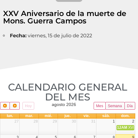
XXV Aniversario de la muerte de
Mons. Guerra Campos
Fecha:
viernes, 15 de julio de 2022
CALENDARIO GENERAL
DEL MES​
agosto 2026
Hoy
Mes
Semana
Día
lun.
mar.
mié.
jue.
vie.
sáb.
dom.
27
28
29
30
31
1
2
12AM
XVIII 
3
4
5
6
7
8
9