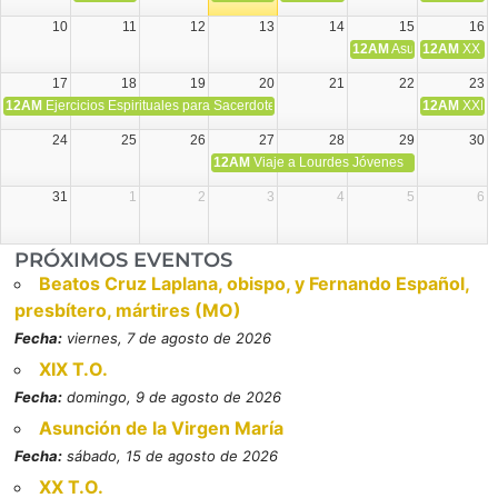
10
11
12
13
14
15
16
12AM
Asunción de la V
12AM
XX T.
17
18
19
20
21
22
23
12AM
Ejercicios Espirituales para Sacerdotes. Priego.
12AM
XXI T
24
25
26
27
28
29
30
12AM
Viaje a Lourdes Jóvenes
31
1
2
3
4
5
6
PRÓXIMOS EVENTOS
Beatos Cruz Laplana, obispo, y Fernando Español,
presbítero, mártires (MO)
Fecha:
viernes, 7 de agosto de 2026
XIX T.O.
Fecha:
domingo, 9 de agosto de 2026
Asunción de la Virgen María
Fecha:
sábado, 15 de agosto de 2026
XX T.O.