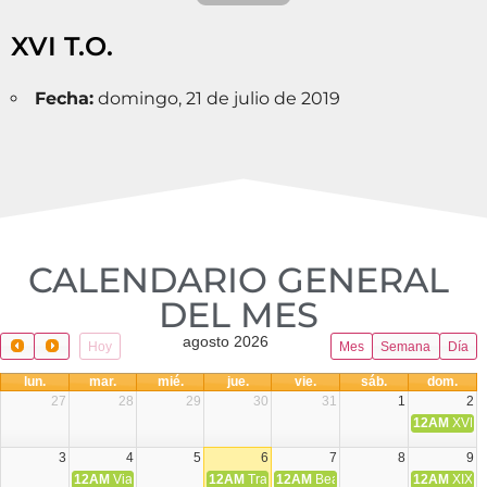
XVI T.O.
Fecha:
domingo, 21 de julio de 2019
CALENDARIO GENERAL
DEL MES​
agosto 2026
Hoy
Mes
Semana
Día
lun.
mar.
mié.
jue.
vie.
sáb.
dom.
27
28
29
30
31
1
2
12AM
XVIII 
3
4
5
6
7
8
9
12AM
Viaje Diocesano a Japón.
12AM
Transfiguración del Señor
12AM
Beatos Cruz Laplana, obispo,
12AM
XIX T