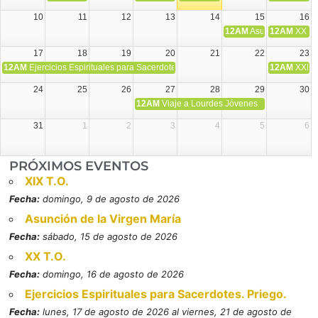
10
11
12
13
14
15
16
12AM
Asunción de la V
12AM
XX T.
17
18
19
20
21
22
23
12AM
Ejercicios Espirituales para Sacerdotes. Priego.
12AM
XXI T
24
25
26
27
28
29
30
12AM
Viaje a Lourdes Jóvenes
31
1
2
3
4
5
6
PRÓXIMOS EVENTOS
XIX T.O.
Fecha:
domingo, 9 de agosto de 2026
Asunción de la Virgen María
Fecha:
sábado, 15 de agosto de 2026
XX T.O.
Fecha:
domingo, 16 de agosto de 2026
Ejercicios Espirituales para Sacerdotes. Priego.
Fecha:
lunes, 17 de agosto de 2026 al viernes, 21 de agosto de