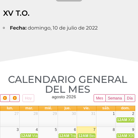
XV T.O.
Fecha:
domingo, 10 de julio de 2022
CALENDARIO GENERAL
DEL MES​
agosto 2026
Hoy
Mes
Semana
Día
lun.
mar.
mié.
jue.
vie.
sáb.
dom.
27
28
29
30
31
1
2
12AM
XVIII 
3
4
5
6
7
8
9
12AM
Viaje Diocesano a Japón.
12AM
Transfiguración del Señor
12AM
Beatos Cruz Laplana, obispo,
12AM
XIX T