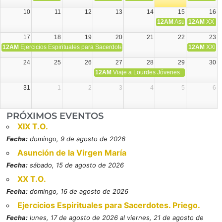
10
11
12
13
14
15
16
12AM
Asunción de la V
12AM
XX T.
17
18
19
20
21
22
23
12AM
Ejercicios Espirituales para Sacerdotes. Priego.
12AM
XXI T
24
25
26
27
28
29
30
12AM
Viaje a Lourdes Jóvenes
31
1
2
3
4
5
6
PRÓXIMOS EVENTOS
XIX T.O.
Fecha:
domingo, 9 de agosto de 2026
Asunción de la Virgen María
Fecha:
sábado, 15 de agosto de 2026
XX T.O.
Fecha:
domingo, 16 de agosto de 2026
Ejercicios Espirituales para Sacerdotes. Priego.
Fecha:
lunes, 17 de agosto de 2026 al viernes, 21 de agosto de