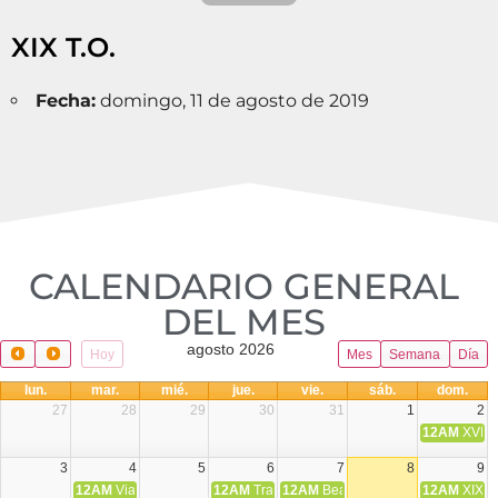
XIX T.O.
Fecha:
domingo, 11 de agosto de 2019
CALENDARIO GENERAL
DEL MES​
agosto 2026
Hoy
Mes
Semana
Día
lun.
mar.
mié.
jue.
vie.
sáb.
dom.
27
28
29
30
31
1
2
12AM
XVIII 
3
4
5
6
7
8
9
12AM
Viaje Diocesano a Japón.
12AM
Transfiguración del Señor
12AM
Beatos Cruz Laplana, obispo,
12AM
XIX T