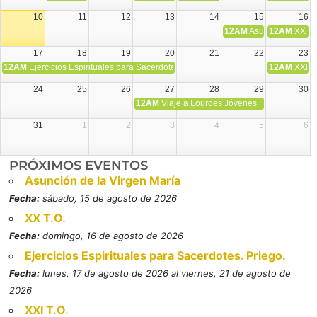
10
11
12
13
14
15
16
12AM
Asunción de la V
12AM
XX T.
17
18
19
20
21
22
23
12AM
Ejercicios Espirituales para Sacerdotes. Priego.
12AM
XXI T
24
25
26
27
28
29
30
12AM
Viaje a Lourdes Jóvenes
31
1
2
3
4
5
6
PRÓXIMOS EVENTOS
Asunción de la Virgen María
Fecha:
sábado, 15 de agosto de 2026
XX T.O.
Fecha:
domingo, 16 de agosto de 2026
Ejercicios Espirituales para Sacerdotes. Priego.
Fecha:
lunes, 17 de agosto de 2026 al viernes, 21 de agosto de
2026
XXI T.O.