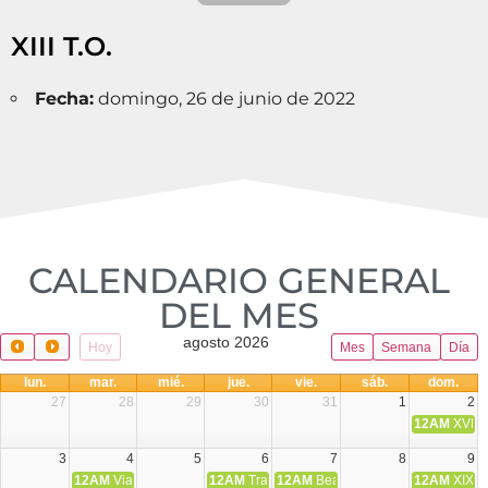
XIII T.O.
Fecha:
domingo, 26 de junio de 2022
CALENDARIO GENERAL
DEL MES​
agosto 2026
Hoy
Mes
Semana
Día
lun.
mar.
mié.
jue.
vie.
sáb.
dom.
27
28
29
30
31
1
2
12AM
XVIII 
3
4
5
6
7
8
9
12AM
Viaje Diocesano a Japón.
12AM
Transfiguración del Señor
12AM
Beatos Cruz Laplana, obispo,
12AM
XIX T