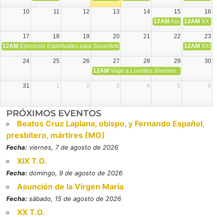
10
11
12
13
14
15
16
12AM
Asunción de la V
12AM
XX T.
17
18
19
20
21
22
23
12AM
Ejercicios Espirituales para Sacerdotes. Priego.
12AM
XXI T
24
25
26
27
28
29
30
12AM
Viaje a Lourdes Jóvenes
31
1
2
3
4
5
6
PRÓXIMOS EVENTOS
Beatos Cruz Laplana, obispo, y Fernando Español,
presbítero, mártires (MO)
Fecha:
viernes, 7 de agosto de 2026
XIX T.O.
Fecha:
domingo, 9 de agosto de 2026
Asunción de la Virgen María
Fecha:
sábado, 15 de agosto de 2026
XX T.O.