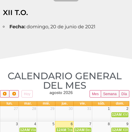
XII T.O.
Fecha:
domingo, 20 de junio de 2021
CALENDARIO GENERAL
DEL MES​
agosto 2026
Hoy
Mes
Semana
Día
lun.
mar.
mié.
jue.
vie.
sáb.
dom.
27
28
29
30
31
1
2
12AM
XVIII 
3
4
5
6
7
8
9
12AM
Viaje Diocesano a Japón.
12AM
Transfiguración del Señor
12AM
Beatos Cruz Laplana, obispo,
12AM
XIX T