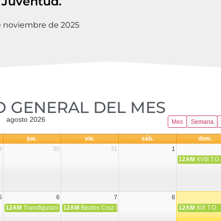
 Juventud.
de noviembre de 2025
 GENERAL DEL MES​
agosto 2026
Mes
Semana
jue.
vie.
sáb.
dom.
9
30
31
1
12AM
XVIII T.O.
5
6
7
8
12AM
Transfiguración del Señor
12AM
Beatos Cruz Laplana, obispo, y Fernando Español, p
12AM
XIX T.O.