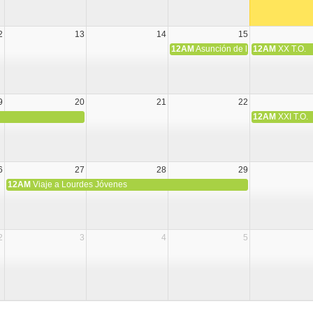
2
13
14
15
12AM
Asunción de la Virgen María
12AM
XX T.O.
9
20
21
22
12AM
XXI T.O.
6
27
28
29
12AM
Viaje a Lourdes Jóvenes
2
3
4
5