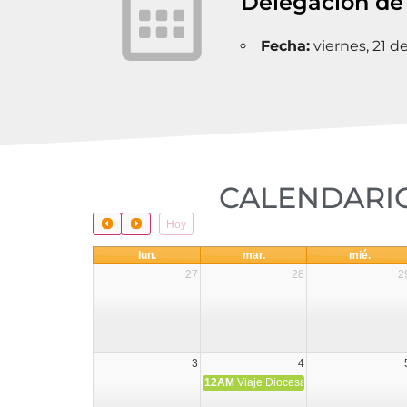
Delegación de
Fecha:
viernes, 21 
CALENDARIO
Hoy
lun.
mar.
mié.
27
28
2
3
4
12AM
Viaje Diocesano a Japón.