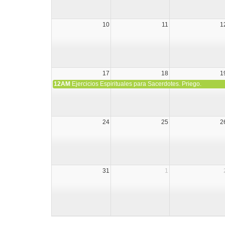
10
11
1
17
18
1
12AM
Ejercicios Espirituales para Sacerdotes. Priego.
24
25
2
31
1