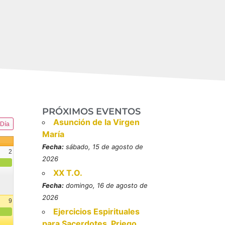
PRÓXIMOS EVENTOS
Asunción de la Virgen
Día
María
Fecha:
sábado, 15 de agosto de
2
2026
XX T.O.
Fecha:
domingo, 16 de agosto de
2026
9
Ejercicios Espirituales
resbítero, mártires (MO)
para Sacerdotes. Priego.