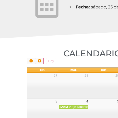
Fecha:
sábado, 25 de
CALENDARIO
Hoy
lun.
mar.
mié.
27
28
2
3
4
12AM
Viaje Diocesano a Japón.