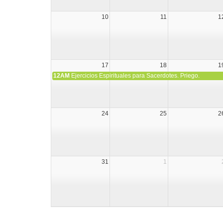
10
11
1
17
18
1
12AM
Ejercicios Espirituales para Sacerdotes. Priego.
24
25
2
31
1