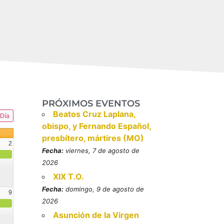
PRÓXIMOS EVENTOS
Beatos Cruz Laplana,
Día
obispo, y Fernando Español,
presbítero, mártires (MO)
2
Fecha:
viernes, 7 de agosto de
2026
XIX T.O.
Fecha:
domingo, 9 de agosto de
9
2026
resbítero, mártires (MO)
Asunción de la Virgen