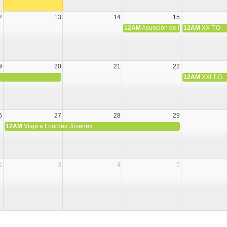
2
13
14
15
12AM
Asunción de la Virgen María
12AM
XX T.O.
9
20
21
22
12AM
XXI T.O.
6
27
28
29
12AM
Viaje a Lourdes Jóvenes
2
3
4
5