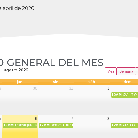
 abril de 2020
 GENERAL DEL MES​
agosto 2026
Mes
Semana
jue.
vie.
sáb.
dom.
9
30
31
1
12AM
XVIII T.O.
5
6
7
8
12AM
Transfiguración del Señor
12AM
Beatos Cruz Laplana, obispo, y Fernando Español, p
12AM
XIX T.O.