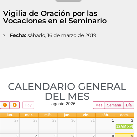
Vigilia de Oración por las
Vocaciones en el Seminario
Fecha:
sábado, 16 de marzo de 2019
CALENDARIO GENERAL
DEL MES​
agosto 2026
Hoy
Mes
Semana
Día
lun.
mar.
mié.
jue.
vie.
sáb.
dom.
27
28
29
30
31
1
2
12AM
XVIII 
3
4
5
6
7
8
9