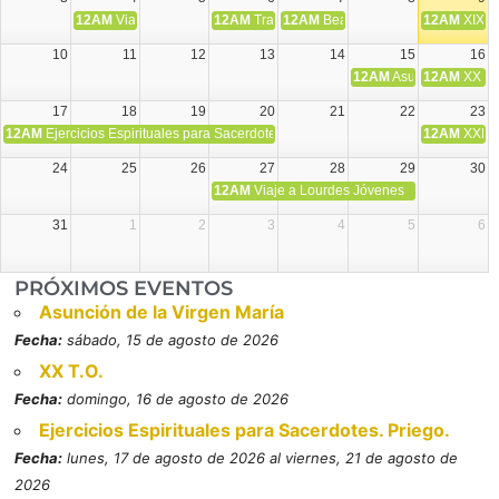
12AM
Viaje Diocesano a Japón.
12AM
Transfiguración del Señor
12AM
Beatos Cruz Laplana, obispo,
12AM
XIX T
10
11
12
13
14
15
16
12AM
Asunción de la V
12AM
XX T.
17
18
19
20
21
22
23
12AM
Ejercicios Espirituales para Sacerdotes. Priego.
12AM
XXI T
24
25
26
27
28
29
30
12AM
Viaje a Lourdes Jóvenes
31
1
2
3
4
5
6
PRÓXIMOS EVENTOS
Asunción de la Virgen María
Fecha:
sábado, 15 de agosto de 2026
XX T.O.
Fecha:
domingo, 16 de agosto de 2026
Ejercicios Espirituales para Sacerdotes. Priego.
Fecha:
lunes, 17 de agosto de 2026 al viernes, 21 de agosto de
2026