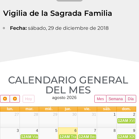
Vigilia de la Sagrada Familia
Fecha:
sábado, 29 de diciembre de 2018
CALENDARIO GENERAL
DEL MES​
agosto 2026
Hoy
Mes
Semana
Día
lun.
mar.
mié.
jue.
vie.
sáb.
dom.
27
28
29
30
31
1
2
12AM
XVIII 
3
4
5
6
7
8
9
12AM
Viaje Diocesano a Japón.
12AM
Transfiguración del Señor
12AM
Beatos Cruz Laplana, obispo,
12AM
XIX T