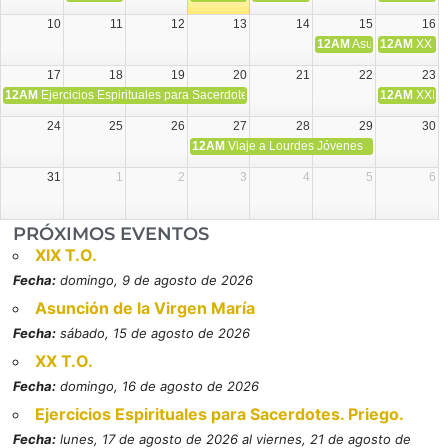
10
11
12
13
14
15
16
12AM
Asunción de la V
12AM
XX T.
17
18
19
20
21
22
23
12AM
Ejercicios Espirituales para Sacerdotes. Priego.
12AM
XXI T
24
25
26
27
28
29
30
12AM
Viaje a Lourdes Jóvenes
31
1
2
3
4
5
6
PRÓXIMOS EVENTOS
XIX T.O.
Fecha:
domingo, 9 de agosto de 2026
Asunción de la Virgen María
Fecha:
sábado, 15 de agosto de 2026
XX T.O.
Fecha:
domingo, 16 de agosto de 2026
Ejercicios Espirituales para Sacerdotes. Priego.
Fecha:
lunes, 17 de agosto de 2026 al viernes, 21 de agosto de