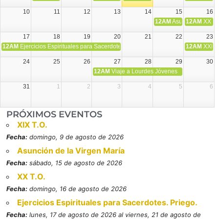
10
11
12
13
14
15
16
12AM
Asunción de la V
12AM
XX T.
17
18
19
20
21
22
23
12AM
Ejercicios Espirituales para Sacerdotes. Priego.
12AM
XXI T
24
25
26
27
28
29
30
12AM
Viaje a Lourdes Jóvenes
31
1
2
3
4
5
6
PRÓXIMOS EVENTOS
XIX T.O.
Fecha:
domingo, 9 de agosto de 2026
Asunción de la Virgen María
Fecha:
sábado, 15 de agosto de 2026
XX T.O.
Fecha:
domingo, 16 de agosto de 2026
Ejercicios Espirituales para Sacerdotes. Priego.
Fecha:
lunes, 17 de agosto de 2026 al viernes, 21 de agosto de