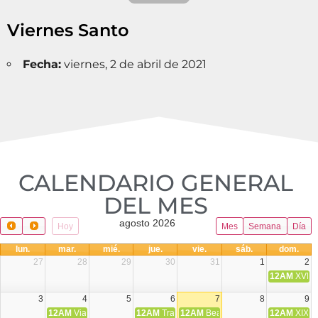
Viernes Santo
Fecha:
viernes, 2 de abril de 2021
CALENDARIO GENERAL
DEL MES​
agosto 2026
Hoy
Mes
Semana
Día
lun.
mar.
mié.
jue.
vie.
sáb.
dom.
27
28
29
30
31
1
2
12AM
XVIII 
3
4
5
6
7
8
9
12AM
Viaje Diocesano a Japón.
12AM
Transfiguración del Señor
12AM
Beatos Cruz Laplana, obispo,
12AM
XIX T