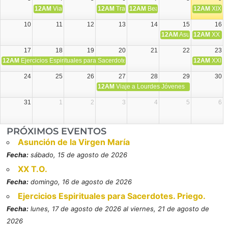
12AM
Viaje Diocesano a Japón.
12AM
Transfiguración del Señor
12AM
Beatos Cruz Laplana, obispo,
12AM
XIX T
10
11
12
13
14
15
16
12AM
Asunción de la V
12AM
XX T.
17
18
19
20
21
22
23
12AM
Ejercicios Espirituales para Sacerdotes. Priego.
12AM
XXI T
24
25
26
27
28
29
30
12AM
Viaje a Lourdes Jóvenes
31
1
2
3
4
5
6
PRÓXIMOS EVENTOS
Asunción de la Virgen María
Fecha:
sábado, 15 de agosto de 2026
XX T.O.
Fecha:
domingo, 16 de agosto de 2026
Ejercicios Espirituales para Sacerdotes. Priego.
Fecha:
lunes, 17 de agosto de 2026 al viernes, 21 de agosto de
2026