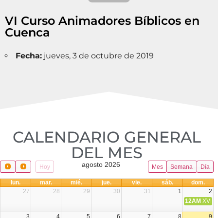
VI Curso Animadores Bíblicos en
Cuenca
Fecha:
jueves, 3 de octubre de 2019
CALENDARIO GENERAL
DEL MES​
agosto 2026
Hoy
Mes
Semana
Día
lun.
mar.
mié.
jue.
vie.
sáb.
dom.
27
28
29
30
31
1
2
12AM
XVIII 
3
4
5
6
7
8
9