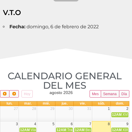
V.T.O
Fecha:
domingo, 6 de febrero de 2022
CALENDARIO GENERAL
DEL MES​
agosto 2026
Hoy
Mes
Semana
Día
lun.
mar.
mié.
jue.
vie.
sáb.
dom.
27
28
29
30
31
1
2
12AM
XVIII 
3
4
5
6
7
8
9
12AM
Viaje Diocesano a Japón.
12AM
Transfiguración del Señor
12AM
Beatos Cruz Laplana, obispo,
12AM
XIX T