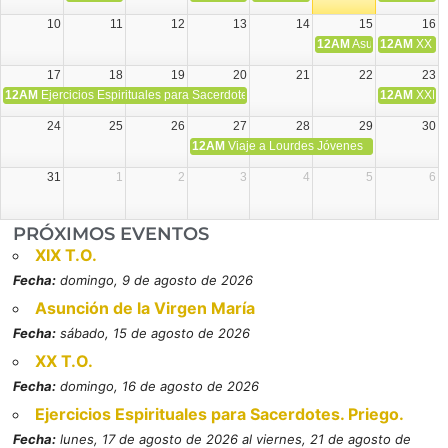
10
11
12
13
14
15
16
12AM
Asunción de la V
12AM
XX T.
17
18
19
20
21
22
23
12AM
Ejercicios Espirituales para Sacerdotes. Priego.
12AM
XXI T
24
25
26
27
28
29
30
12AM
Viaje a Lourdes Jóvenes
31
1
2
3
4
5
6
PRÓXIMOS EVENTOS
XIX T.O.
Fecha:
domingo, 9 de agosto de 2026
Asunción de la Virgen María
Fecha:
sábado, 15 de agosto de 2026
XX T.O.
Fecha:
domingo, 16 de agosto de 2026
Ejercicios Espirituales para Sacerdotes. Priego.
Fecha:
lunes, 17 de agosto de 2026 al viernes, 21 de agosto de