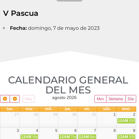
V Pascua
Fecha:
domingo, 7 de mayo de 2023
CALENDARIO GENERAL
DEL MES​
agosto 2026
Hoy
Mes
Semana
Día
lun.
mar.
mié.
jue.
vie.
sáb.
dom.
27
28
29
30
31
1
2
12AM
XVIII 
3
4
5
6
7
8
9
12AM
Viaje Diocesano a Japón.
12AM
Transfiguración del Señor
12AM
Beatos Cruz Laplana, obispo,
12AM
XIX T