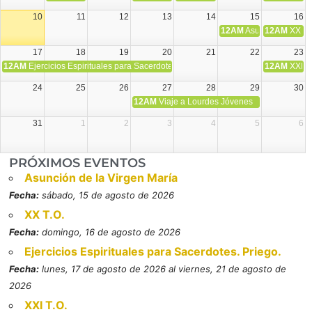
10
11
12
13
14
15
16
12AM
Asunción de la V
12AM
XX T.
17
18
19
20
21
22
23
12AM
Ejercicios Espirituales para Sacerdotes. Priego.
12AM
XXI T
24
25
26
27
28
29
30
12AM
Viaje a Lourdes Jóvenes
31
1
2
3
4
5
6
PRÓXIMOS EVENTOS
Asunción de la Virgen María
Fecha:
sábado, 15 de agosto de 2026
XX T.O.
Fecha:
domingo, 16 de agosto de 2026
Ejercicios Espirituales para Sacerdotes. Priego.
Fecha:
lunes, 17 de agosto de 2026 al viernes, 21 de agosto de
2026
XXI T.O.