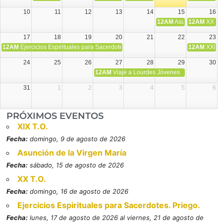
10
11
12
13
14
15
16
12AM
Asunción de la V
12AM
XX T.
17
18
19
20
21
22
23
12AM
Ejercicios Espirituales para Sacerdotes. Priego.
12AM
XXI T
24
25
26
27
28
29
30
12AM
Viaje a Lourdes Jóvenes
31
1
2
3
4
5
6
PRÓXIMOS EVENTOS
XIX T.O.
Fecha:
domingo, 9 de agosto de 2026
Asunción de la Virgen María
Fecha:
sábado, 15 de agosto de 2026
XX T.O.
Fecha:
domingo, 16 de agosto de 2026
Ejercicios Espirituales para Sacerdotes. Priego.
Fecha:
lunes, 17 de agosto de 2026 al viernes, 21 de agosto de