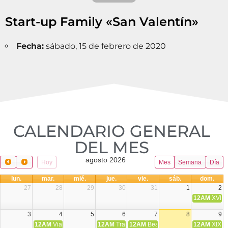
Start-up Family «San Valentín»
Fecha:
sábado, 15 de febrero de 2020
CALENDARIO GENERAL
DEL MES​
agosto 2026
Hoy
Mes
Semana
Día
lun.
mar.
mié.
jue.
vie.
sáb.
dom.
27
28
29
30
31
1
2
12AM
XVIII 
3
4
5
6
7
8
9
12AM
Viaje Diocesano a Japón.
12AM
Transfiguración del Señor
12AM
Beatos Cruz Laplana, obispo,
12AM
XIX T