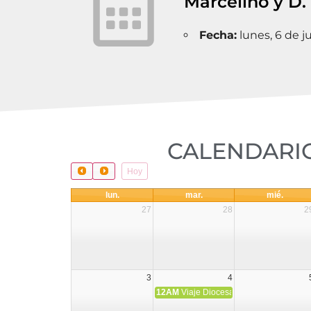
Marcelino y D. 
Fecha:
lunes, 6 de j
CALENDARIO
Hoy
lun.
mar.
mié.
27
28
2
3
4
12AM
Viaje Diocesano a Japón.