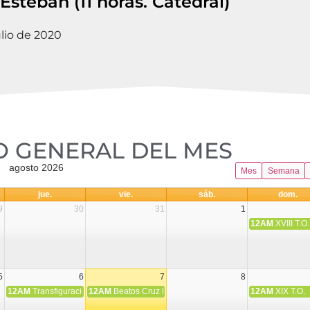
Esteban (11 horas. Catedral)
ulio de 2020
 GENERAL DEL MES​
agosto 2026
Mes
Semana
jue.
vie.
sáb.
dom.
9
30
31
1
12AM
XVIII T.O.
5
6
7
8
12AM
Transfiguración del Señor
12AM
Beatos Cruz Laplana, obispo, y Fernando Español, p
12AM
XIX T.O.