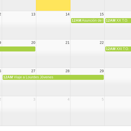
2
13
14
15
12AM
Asunción de la Virgen María
12AM
XX T.O.
9
20
21
22
12AM
XXI T.O.
6
27
28
29
12AM
Viaje a Lourdes Jóvenes
2
3
4
5