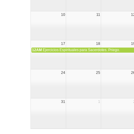
10
11
1
17
18
1
12AM
Ejercicios Espirituales para Sacerdotes. Priego.
24
25
2
31
1