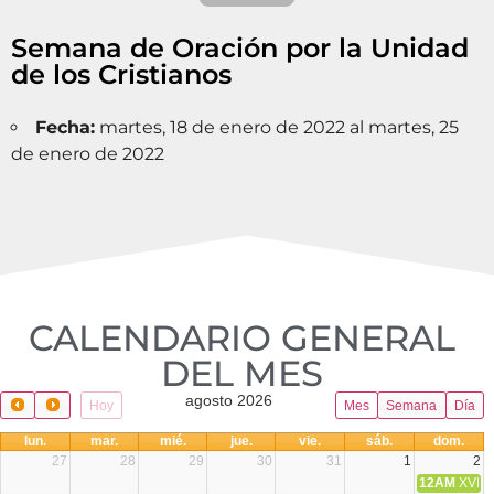
Semana de Oración por la Unidad
de los Cristianos
Fecha:
martes, 18 de enero de 2022 al martes, 25
de enero de 2022
CALENDARIO GENERAL
DEL MES​
agosto 2026
Hoy
Mes
Semana
Día
lun.
mar.
mié.
jue.
vie.
sáb.
dom.
27
28
29
30
31
1
2
12AM
XVIII 