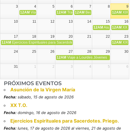
3
4
5
6
7
8
9
12AM
Viaje Diocesano a Japón.
12AM
Transfiguración del Señor
12AM
Beatos Cruz Laplana, obispo,
12AM
XIX T
10
11
12
13
14
15
16
12AM
Asunción de la V
12AM
XX T.
17
18
19
20
21
22
23
12AM
Ejercicios Espirituales para Sacerdotes. Priego.
12AM
XXI T
24
25
26
27
28
29
30
12AM
Viaje a Lourdes Jóvenes
31
1
2
3
4
5
6
PRÓXIMOS EVENTOS
Asunción de la Virgen María
Fecha:
sábado, 15 de agosto de 2026
XX T.O.
Fecha:
domingo, 16 de agosto de 2026
Ejercicios Espirituales para Sacerdotes. Priego.
Fecha:
lunes, 17 de agosto de 2026 al viernes, 21 de agosto de