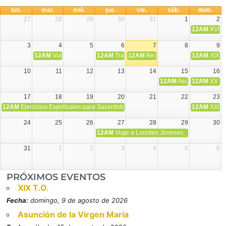
lun.
mar.
mié.
jue.
vie.
sáb.
dom.
27
28
29
30
31
1
2
12AM
XVIII 
3
4
5
6
7
8
9
12AM
Viaje Diocesano a Japón.
12AM
Transfiguración del Señor
12AM
Beatos Cruz Laplana, obispo,
12AM
XIX T
10
11
12
13
14
15
16
12AM
Asunción de la V
12AM
XX T.
17
18
19
20
21
22
23
12AM
Ejercicios Espirituales para Sacerdotes. Priego.
12AM
XXI T
24
25
26
27
28
29
30
12AM
Viaje a Lourdes Jóvenes
31
1
2
3
4
5
6
PRÓXIMOS EVENTOS
XIX T.O.
Fecha:
domingo, 9 de agosto de 2026
Asunción de la Virgen María