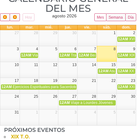
DEL MES​
agosto 2026
Hoy
Mes
Semana
Día
lun.
mar.
mié.
jue.
vie.
sáb.
dom.
27
28
29
30
31
1
2
12AM
XVIII 
3
4
5
6
7
8
9
12AM
Viaje Diocesano a Japón.
12AM
Transfiguración del Señor
12AM
Beatos Cruz Laplana, obispo,
12AM
XIX T
10
11
12
13
14
15
16
12AM
Asunción de la V
12AM
XX T.
17
18
19
20
21
22
23
12AM
Ejercicios Espirituales para Sacerdotes. Priego.
12AM
XXI T
24
25
26
27
28
29
30
12AM
Viaje a Lourdes Jóvenes
31
1
2
3
4
5
6
PRÓXIMOS EVENTOS
XIX T.O.