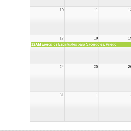
10
11
1
17
18
1
12AM
Ejercicios Espirituales para Sacerdotes. Priego.
24
25
2
31
1