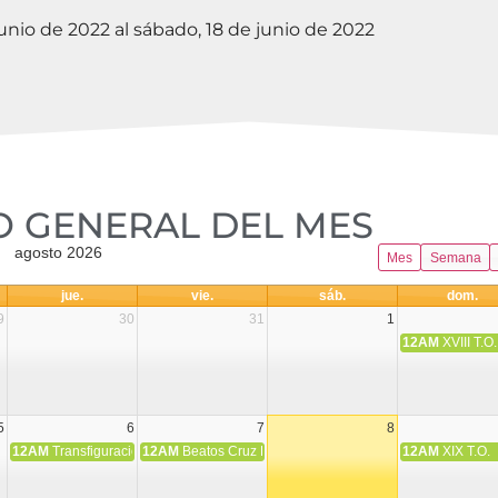
junio de 2022 al sábado, 18 de junio de 2022
 GENERAL DEL MES​
agosto 2026
Mes
Semana
jue.
vie.
sáb.
dom.
9
30
31
1
12AM
XVIII T.O.
5
6
7
8
12AM
Transfiguración del Señor
12AM
Beatos Cruz Laplana, obispo, y Fernando Español, p
12AM
XIX T.O.