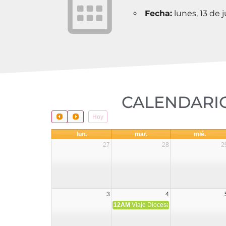
Fecha:
lunes, 13 de 
CALENDARIO
Hoy
lun.
mar.
mié.
27
28
2
3
4
12AM
Viaje Diocesano a Japón.