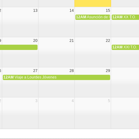
2
13
14
15
12AM
Asunción de la Virgen María
12AM
XX T.O.
9
20
21
22
12AM
XXI T.O.
6
27
28
29
12AM
Viaje a Lourdes Jóvenes
2
3
4
5