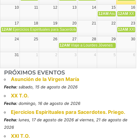
10
11
12
13
14
15
16
12AM
Asunción de la V
12AM
XX T.
17
18
19
20
21
22
23
12AM
Ejercicios Espirituales para Sacerdotes. Priego.
12AM
XXI T
24
25
26
27
28
29
30
12AM
Viaje a Lourdes Jóvenes
31
1
2
3
4
5
6
PRÓXIMOS EVENTOS
Asunción de la Virgen María
Fecha:
sábado, 15 de agosto de 2026
XX T.O.
Fecha:
domingo, 16 de agosto de 2026
Ejercicios Espirituales para Sacerdotes. Priego.
Fecha:
lunes, 17 de agosto de 2026 al viernes, 21 de agosto de
2026
XXI T.O.