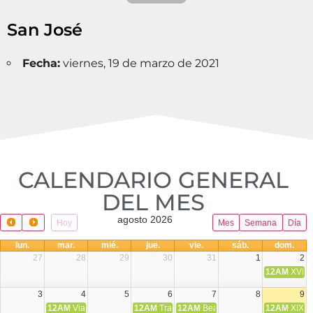
San José
Fecha:
viernes, 19 de marzo de 2021
CALENDARIO GENERAL
DEL MES​
agosto 2026
Hoy
Mes
Semana
Día
lun.
mar.
mié.
jue.
vie.
sáb.
dom.
27
28
29
30
31
1
2
12AM
XVIII 
3
4
5
6
7
8
9
12AM
Viaje Diocesano a Japón.
12AM
Transfiguración del Señor
12AM
Beatos Cruz Laplana, obispo,
12AM
XIX T