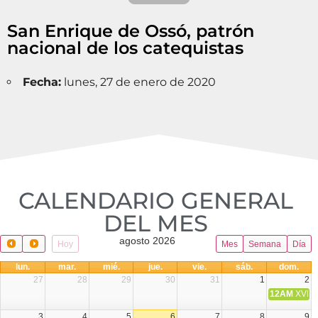
San Enrique de Ossó, patrón
nacional de los catequistas
Fecha:
lunes, 27 de enero de 2020
CALENDARIO GENERAL
DEL MES​
agosto 2026
Hoy
Mes
Semana
Día
lun.
mar.
mié.
jue.
vie.
sáb.
dom.
27
28
29
30
31
1
2
12AM
XVIII 
3
4
5
6
7
8
9