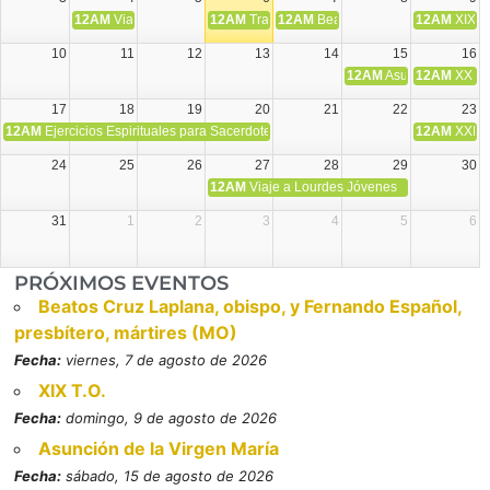
12AM
Viaje Diocesano a Japón.
12AM
Transfiguración del Señor
12AM
Beatos Cruz Laplana, obispo,
12AM
XIX T
10
11
12
13
14
15
16
12AM
Asunción de la V
12AM
XX T.
17
18
19
20
21
22
23
12AM
Ejercicios Espirituales para Sacerdotes. Priego.
12AM
XXI T
24
25
26
27
28
29
30
12AM
Viaje a Lourdes Jóvenes
31
1
2
3
4
5
6
PRÓXIMOS EVENTOS
Beatos Cruz Laplana, obispo, y Fernando Español,
presbítero, mártires (MO)
Fecha:
viernes, 7 de agosto de 2026
XIX T.O.
Fecha:
domingo, 9 de agosto de 2026
Asunción de la Virgen María
Fecha:
sábado, 15 de agosto de 2026