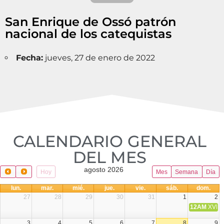
San Enrique de Ossó patrón
nacional de los catequistas
Fecha:
jueves, 27 de enero de 2022
CALENDARIO GENERAL
DEL MES​
agosto 2026
Hoy
Mes
Semana
Día
lun.
mar.
mié.
jue.
vie.
sáb.
dom.
27
28
29
30
31
1
2
12AM
XVIII 
3
4
5
6
7
8
9