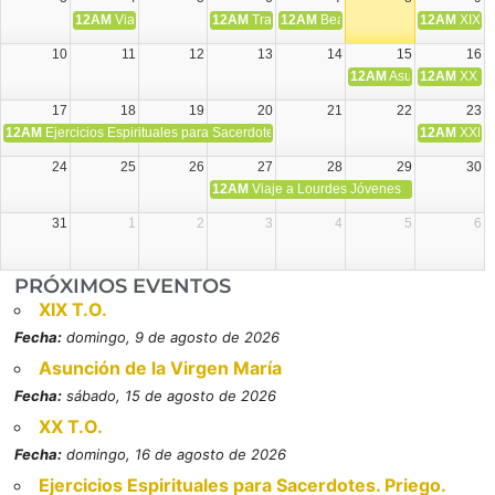
12AM
Viaje Diocesano a Japón.
12AM
Transfiguración del Señor
12AM
Beatos Cruz Laplana, obispo,
12AM
XIX T
10
11
12
13
14
15
16
12AM
Asunción de la V
12AM
XX T.
17
18
19
20
21
22
23
12AM
Ejercicios Espirituales para Sacerdotes. Priego.
12AM
XXI T
24
25
26
27
28
29
30
12AM
Viaje a Lourdes Jóvenes
31
1
2
3
4
5
6
PRÓXIMOS EVENTOS
XIX T.O.
Fecha:
domingo, 9 de agosto de 2026
Asunción de la Virgen María
Fecha:
sábado, 15 de agosto de 2026
XX T.O.
Fecha:
domingo, 16 de agosto de 2026
Ejercicios Espirituales para Sacerdotes. Priego.