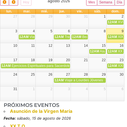
agosto 2026
Hoy
Mes
Semana
Día
lun.
mar.
mié.
jue.
vie.
sáb.
dom.
27
28
29
30
31
1
2
12AM
XVIII 
3
4
5
6
7
8
9
12AM
Viaje Diocesano a Japón.
12AM
Transfiguración del Señor
12AM
Beatos Cruz Laplana, obispo,
12AM
XIX T
10
11
12
13
14
15
16
12AM
Asunción de la V
12AM
XX T.
17
18
19
20
21
22
23
12AM
Ejercicios Espirituales para Sacerdotes. Priego.
12AM
XXI T
24
25
26
27
28
29
30
12AM
Viaje a Lourdes Jóvenes
31
1
2
3
4
5
6
PRÓXIMOS EVENTOS
Asunción de la Virgen María
Fecha:
sábado, 15 de agosto de 2026
XX T.O.