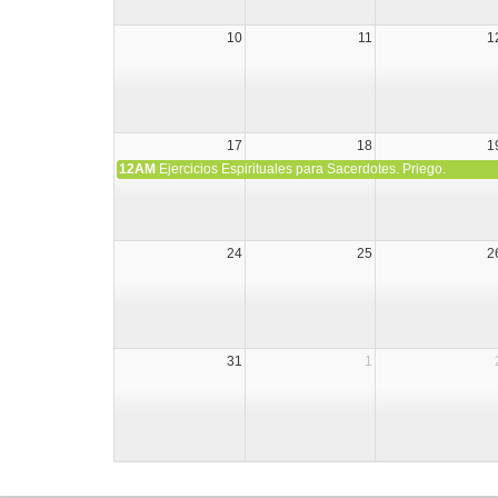
10
11
1
17
18
1
12AM
Ejercicios Espirituales para Sacerdotes. Priego.
24
25
2
31
1