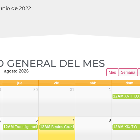
junio de 2022
 GENERAL DEL MES​
agosto 2026
Mes
Semana
jue.
vie.
sáb.
dom.
9
30
31
1
12AM
XVIII T.O.
5
6
7
8
12AM
Transfiguración del Señor
12AM
Beatos Cruz Laplana, obispo, y Fernando Español, p
12AM
XIX T.O.