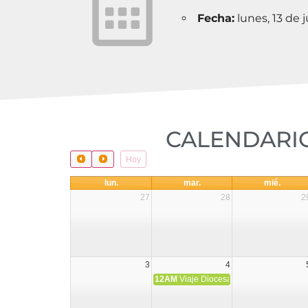
Fecha:
lunes, 13 de 
CALENDARIO
Hoy
lun.
mar.
mié.
27
28
2
3
4
12AM
Viaje Diocesano a Japón.