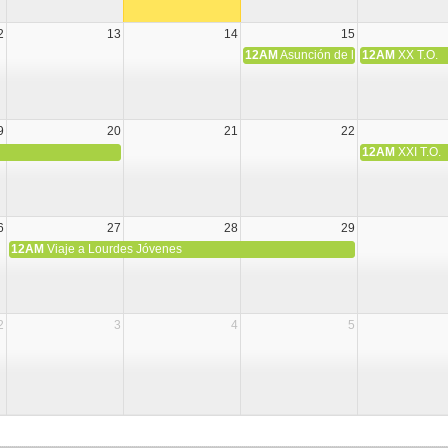
2
13
14
15
12AM
Asunción de la Virgen María
12AM
XX T.O.
9
20
21
22
12AM
XXI T.O.
6
27
28
29
12AM
Viaje a Lourdes Jóvenes
2
3
4
5