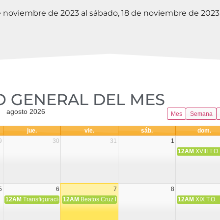
de noviembre de 2023 al sábado, 18 de noviembre de 2023
 GENERAL DEL MES​
agosto 2026
Mes
Semana
jue.
vie.
sáb.
dom.
9
30
31
1
12AM
XVIII T.O.
5
6
7
8
12AM
Transfiguración del Señor
12AM
Beatos Cruz Laplana, obispo, y Fernando Español, p
12AM
XIX T.O.