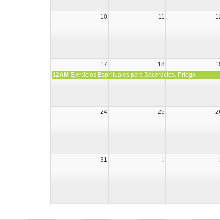
10
11
1
17
18
1
12AM
Ejercicios Espirituales para Sacerdotes. Priego.
24
25
2
31
1