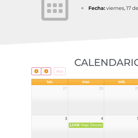
Fecha:
viernes, 17 
CALENDARIO
Hoy
lun.
mar.
mié.
27
28
2
3
4
12AM
Viaje Diocesano a Japón.