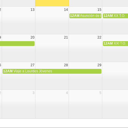
2
13
14
15
12AM
Asunción de la Virgen María
12AM
XX T.O.
9
20
21
22
12AM
XXI T.O.
6
27
28
29
12AM
Viaje a Lourdes Jóvenes
2
3
4
5