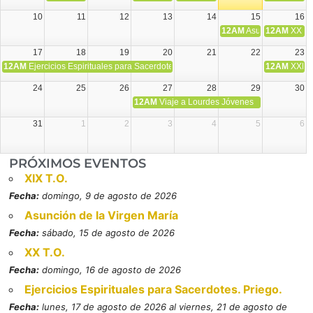
10
11
12
13
14
15
16
12AM
Asunción de la V
12AM
XX T.
17
18
19
20
21
22
23
12AM
Ejercicios Espirituales para Sacerdotes. Priego.
12AM
XXI T
24
25
26
27
28
29
30
12AM
Viaje a Lourdes Jóvenes
31
1
2
3
4
5
6
PRÓXIMOS EVENTOS
XIX T.O.
Fecha:
domingo, 9 de agosto de 2026
Asunción de la Virgen María
Fecha:
sábado, 15 de agosto de 2026
XX T.O.
Fecha:
domingo, 16 de agosto de 2026
Ejercicios Espirituales para Sacerdotes. Priego.
Fecha:
lunes, 17 de agosto de 2026 al viernes, 21 de agosto de