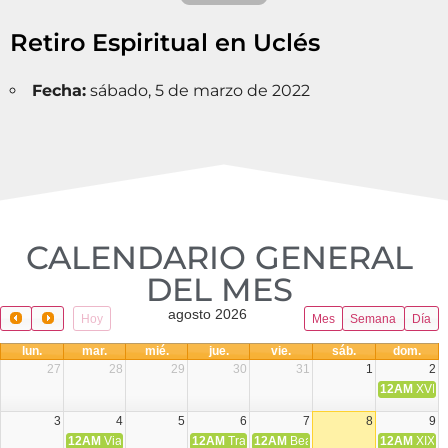
Retiro Espiritual en Uclés
Fecha:
sábado, 5 de marzo de 2022
CALENDARIO GENERAL
DEL MES​
agosto 2026
Hoy
Mes
Semana
Día
lun.
mar.
mié.
jue.
vie.
sáb.
dom.
27
28
29
30
31
1
2
12AM
XVIII 
3
4
5
6
7
8
9
12AM
Viaje Diocesano a Japón.
12AM
Transfiguración del Señor
12AM
Beatos Cruz Laplana, obispo,
12AM
XIX T