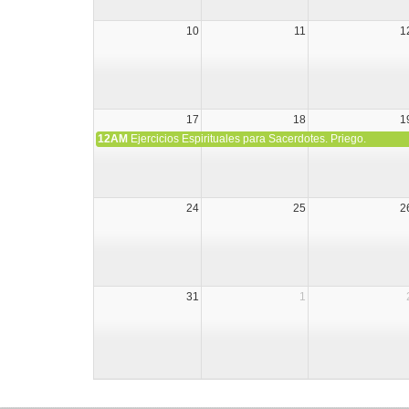
10
11
1
17
18
1
12AM
Ejercicios Espirituales para Sacerdotes. Priego.
24
25
2
31
1