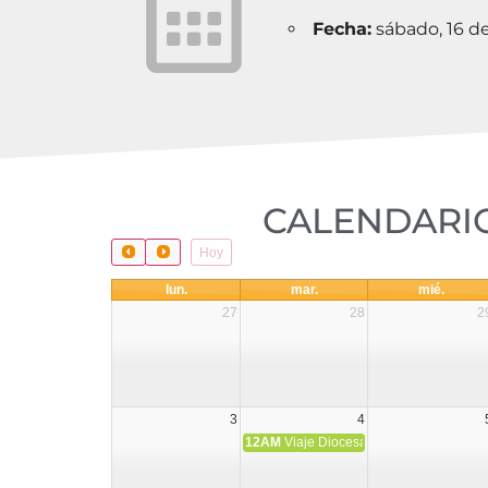
Fecha:
sábado, 16 d
CALENDARIO
Hoy
lun.
mar.
mié.
27
28
2
3
4
12AM
Viaje Diocesano a Japón.