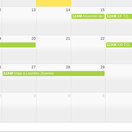
2
13
14
15
12AM
Asunción de la Virgen María
12AM
XX T.O.
9
20
21
22
12AM
XXI T.O.
6
27
28
29
12AM
Viaje a Lourdes Jóvenes
2
3
4
5