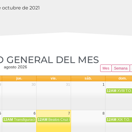
e octubre de 2021
 GENERAL DEL MES​
agosto 2026
Mes
Semana
jue.
vie.
sáb.
dom.
9
30
31
1
12AM
XVIII T.O.
5
6
7
8
12AM
Transfiguración del Señor
12AM
Beatos Cruz Laplana, obispo, y Fernando Español, p
12AM
XIX T.O.