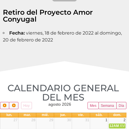
Retiro del Proyecto Amor
Conyugal
Fecha:
viernes, 18 de febrero de 2022 al domingo,
20 de febrero de 2022
CALENDARIO GENERAL
DEL MES​
agosto 2026
Hoy
Mes
Semana
Día
lun.
mar.
mié.
jue.
vie.
sáb.
dom.
27
28
29
30
31
1
2
12AM
XVIII 