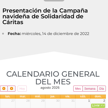
Presentación de la Campaña
navideña de Solidaridad de
Cáritas
Fecha:
miércoles, 14 de diciembre de 2022
CALENDARIO GENERAL
DEL MES​
agosto 2026
Hoy
Mes
Semana
Día
lun.
mar.
mié.
jue.
vie.
sáb.
dom.
27
28
29
30
31
1
2
12AM
XVIII 