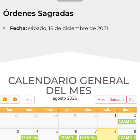
Órdenes Sagradas
Fecha:
sábado, 18 de diciembre de 2021
CALENDARIO GENERAL
DEL MES​
agosto 2026
Hoy
Mes
Semana
Día
lun.
mar.
mié.
jue.
vie.
sáb.
dom.
27
28
29
30
31
1
2
12AM
XVIII 
3
4
5
6
7
8
9
12AM
Viaje Diocesano a Japón.
12AM
Transfiguración del Señor
12AM
Beatos Cruz Laplana, obispo,
12AM
XIX T