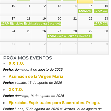
10
11
12
13
14
15
16
12AM
Asunción de la V
12AM
XX T.
17
18
19
20
21
22
23
12AM
Ejercicios Espirituales para Sacerdotes. Priego.
12AM
XXI T
24
25
26
27
28
29
30
12AM
Viaje a Lourdes Jóvenes
31
1
2
3
4
5
6
PRÓXIMOS EVENTOS
XIX T.O.
Fecha:
domingo, 9 de agosto de 2026
Asunción de la Virgen María
Fecha:
sábado, 15 de agosto de 2026
XX T.O.
Fecha:
domingo, 16 de agosto de 2026
Ejercicios Espirituales para Sacerdotes. Priego.
Fecha:
lunes, 17 de agosto de 2026 al viernes, 21 de agosto de