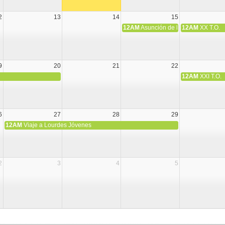
2
13
14
15
12AM
Asunción de la Virgen María
12AM
XX T.O.
9
20
21
22
12AM
XXI T.O.
6
27
28
29
12AM
Viaje a Lourdes Jóvenes
2
3
4
5