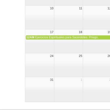
10
11
1
17
18
1
12AM
Ejercicios Espirituales para Sacerdotes. Priego.
24
25
2
31
1