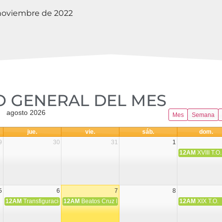
 noviembre de 2022
 GENERAL DEL MES​
agosto 2026
Mes
Semana
jue.
vie.
sáb.
dom.
9
30
31
1
12AM
XVIII T.O.
5
6
7
8
12AM
Transfiguración del Señor
12AM
Beatos Cruz Laplana, obispo, y Fernando Español, p
12AM
XIX T.O.