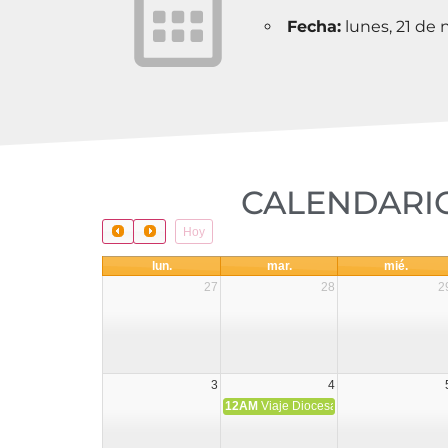
Fecha:
lunes, 21 de
CALENDARIO
Hoy
lun.
mar.
mié.
27
28
2
3
4
12AM
Viaje Diocesano a Japón.