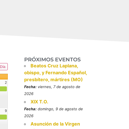
PRÓXIMOS EVENTOS
Beatos Cruz Laplana,
Día
obispo, y Fernando Español,
presbítero, mártires (MO)
2
Fecha:
viernes, 7 de agosto de
2026
XIX T.O.
Fecha:
domingo, 9 de agosto de
9
2026
resbítero, mártires (MO)
Asunción de la Virgen