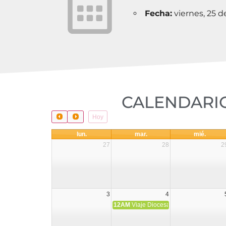
Fecha:
viernes, 25 
CALENDARIO
Hoy
lun.
mar.
mié.
27
28
2
3
4
12AM
Viaje Diocesano a Japón.