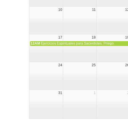
10
11
1
17
18
1
12AM
Ejercicios Espirituales para Sacerdotes. Priego.
24
25
2
31
1