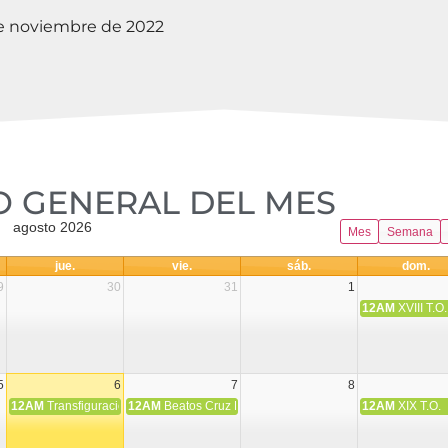
de noviembre de 2022
 GENERAL DEL MES​
agosto 2026
Mes
Semana
jue.
vie.
sáb.
dom.
9
30
31
1
12AM
XVIII T.O.
5
6
7
8
12AM
Transfiguración del Señor
12AM
Beatos Cruz Laplana, obispo, y Fernando Español, p
12AM
XIX T.O.