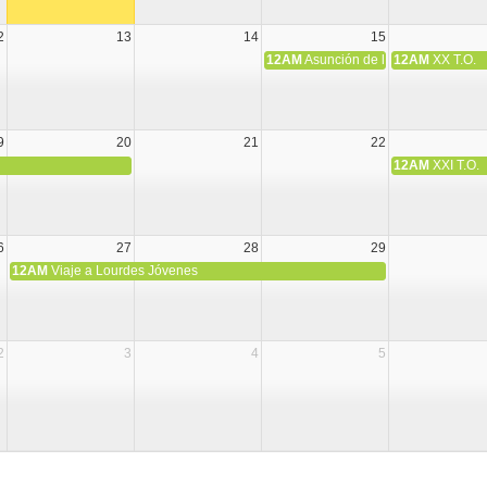
2
13
14
15
12AM
Asunción de la Virgen María
12AM
XX T.O.
9
20
21
22
12AM
XXI T.O.
6
27
28
29
12AM
Viaje a Lourdes Jóvenes
2
3
4
5