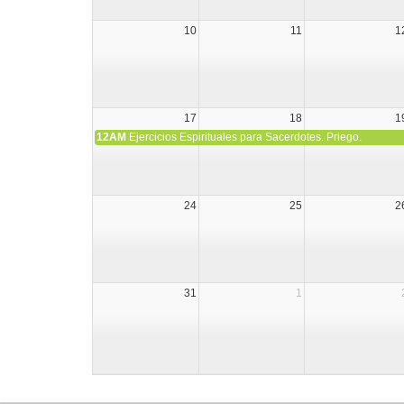
10
11
1
17
18
1
12AM
Ejercicios Espirituales para Sacerdotes. Priego.
24
25
2
31
1