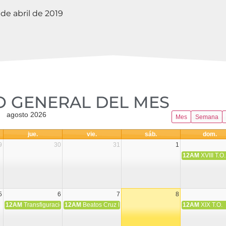
 de abril de 2019
 GENERAL DEL MES​
agosto 2026
Mes
Semana
jue.
vie.
sáb.
dom.
9
30
31
1
12AM
XVIII T.O.
5
6
7
8
12AM
Transfiguración del Señor
12AM
Beatos Cruz Laplana, obispo, y Fernando Español, p
12AM
XIX T.O.