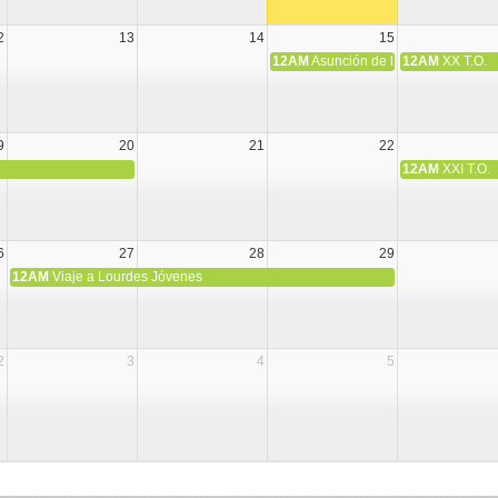
2
13
14
15
12AM
Asunción de la Virgen María
12AM
XX T.O.
9
20
21
22
12AM
XXI T.O.
6
27
28
29
12AM
Viaje a Lourdes Jóvenes
2
3
4
5