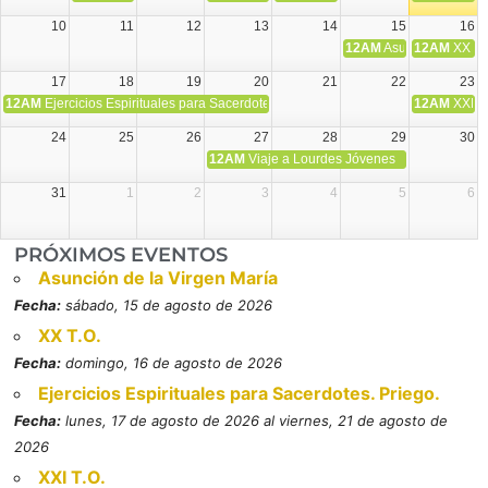
10
11
12
13
14
15
16
12AM
Asunción de la V
12AM
XX T.
17
18
19
20
21
22
23
12AM
Ejercicios Espirituales para Sacerdotes. Priego.
12AM
XXI T
24
25
26
27
28
29
30
12AM
Viaje a Lourdes Jóvenes
31
1
2
3
4
5
6
PRÓXIMOS EVENTOS
Asunción de la Virgen María
Fecha:
sábado, 15 de agosto de 2026
XX T.O.
Fecha:
domingo, 16 de agosto de 2026
Ejercicios Espirituales para Sacerdotes. Priego.
Fecha:
lunes, 17 de agosto de 2026 al viernes, 21 de agosto de
2026
XXI T.O.