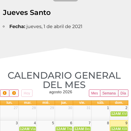
Jueves Santo
Fecha:
jueves, 1 de abril de 2021
CALENDARIO GENERAL
DEL MES​
agosto 2026
Hoy
Mes
Semana
Día
lun.
mar.
mié.
jue.
vie.
sáb.
dom.
27
28
29
30
31
1
2
12AM
XVIII 
3
4
5
6
7
8
9
12AM
Viaje Diocesano a Japón.
12AM
Transfiguración del Señor
12AM
Beatos Cruz Laplana, obispo,
12AM
XIX T