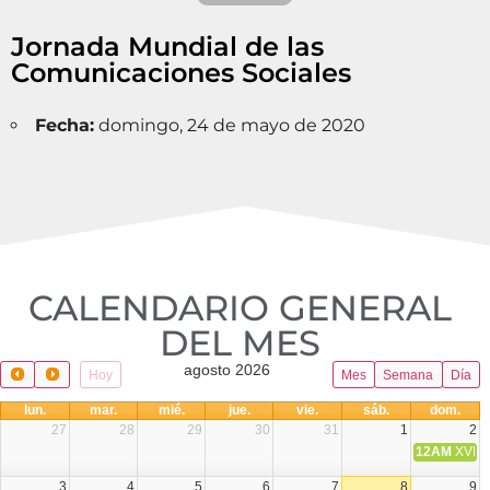
Jornada Mundial de las
Comunicaciones Sociales
Fecha:
domingo, 24 de mayo de 2020
CALENDARIO GENERAL
DEL MES​
agosto 2026
Hoy
Mes
Semana
Día
lun.
mar.
mié.
jue.
vie.
sáb.
dom.
27
28
29
30
31
1
2
12AM
XVIII 
3
4
5
6
7
8
9