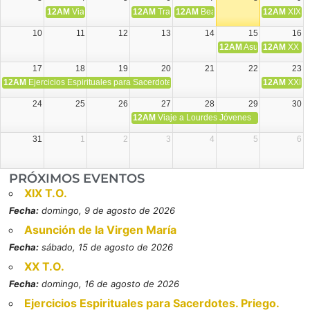
12AM
Viaje Diocesano a Japón.
12AM
Transfiguración del Señor
12AM
Beatos Cruz Laplana, obispo,
12AM
XIX T
10
11
12
13
14
15
16
12AM
Asunción de la V
12AM
XX T.
17
18
19
20
21
22
23
12AM
Ejercicios Espirituales para Sacerdotes. Priego.
12AM
XXI T
24
25
26
27
28
29
30
12AM
Viaje a Lourdes Jóvenes
31
1
2
3
4
5
6
PRÓXIMOS EVENTOS
XIX T.O.
Fecha:
domingo, 9 de agosto de 2026
Asunción de la Virgen María
Fecha:
sábado, 15 de agosto de 2026
XX T.O.
Fecha:
domingo, 16 de agosto de 2026
Ejercicios Espirituales para Sacerdotes. Priego.