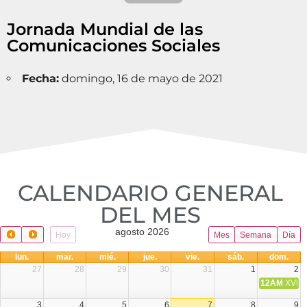
Jornada Mundial de las
Comunicaciones Sociales
Fecha:
domingo, 16 de mayo de 2021
CALENDARIO GENERAL
DEL MES​
agosto 2026
Hoy
Mes
Semana
Día
lun.
mar.
mié.
jue.
vie.
sáb.
dom.
27
28
29
30
31
1
2
12AM
XVIII 
3
4
5
6
7
8
9