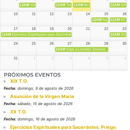
12AM
Viaje Diocesano a Japón.
12AM
Transfiguración del Señor
12AM
Beatos Cruz Laplana, obispo,
12AM
XIX T
10
11
12
13
14
15
16
12AM
Asunción de la V
12AM
XX T.
17
18
19
20
21
22
23
12AM
Ejercicios Espirituales para Sacerdotes. Priego.
12AM
XXI T
24
25
26
27
28
29
30
12AM
Viaje a Lourdes Jóvenes
31
1
2
3
4
5
6
PRÓXIMOS EVENTOS
XIX T.O.
Fecha:
domingo, 9 de agosto de 2026
Asunción de la Virgen María
Fecha:
sábado, 15 de agosto de 2026
XX T.O.
Fecha:
domingo, 16 de agosto de 2026
Ejercicios Espirituales para Sacerdotes. Priego.