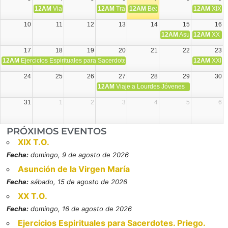
12AM
Viaje Diocesano a Japón.
12AM
Transfiguración del Señor
12AM
Beatos Cruz Laplana, obispo,
12AM
XIX T
10
11
12
13
14
15
16
12AM
Asunción de la V
12AM
XX T.
17
18
19
20
21
22
23
12AM
Ejercicios Espirituales para Sacerdotes. Priego.
12AM
XXI T
24
25
26
27
28
29
30
12AM
Viaje a Lourdes Jóvenes
31
1
2
3
4
5
6
PRÓXIMOS EVENTOS
XIX T.O.
Fecha:
domingo, 9 de agosto de 2026
Asunción de la Virgen María
Fecha:
sábado, 15 de agosto de 2026
XX T.O.
Fecha:
domingo, 16 de agosto de 2026
Ejercicios Espirituales para Sacerdotes. Priego.