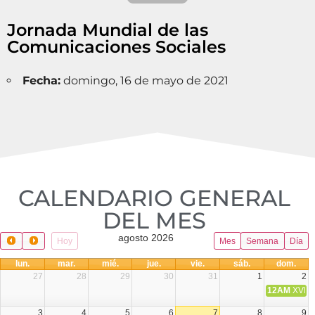
Jornada Mundial de las
Comunicaciones Sociales
Fecha:
domingo, 16 de mayo de 2021
CALENDARIO GENERAL
DEL MES​
agosto 2026
Hoy
Mes
Semana
Día
lun.
mar.
mié.
jue.
vie.
sáb.
dom.
27
28
29
30
31
1
2
12AM
XVIII 
3
4
5
6
7
8
9